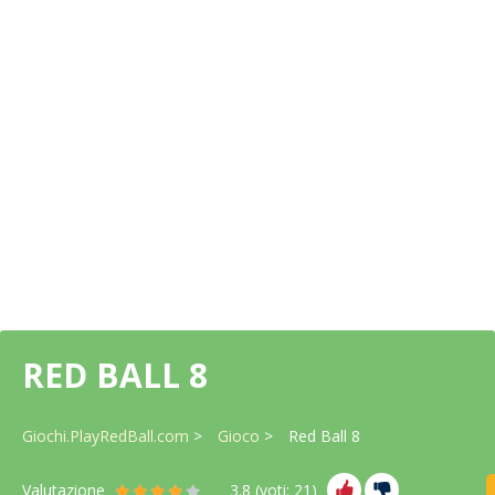
RED BALL 8
Giochi.PlayRedBall.com
Gioco
Red Ball 8
Valutazione
3.8
(voti:
21
)