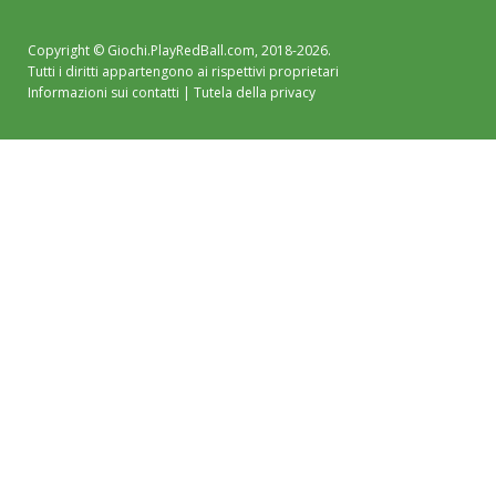
Copyright ©
Giochi.PlayRedBall.com
, 2018-2026.
Tutti i diritti appartengono ai rispettivi proprietari
Informazioni sui contatti
|
Tutela della privacy