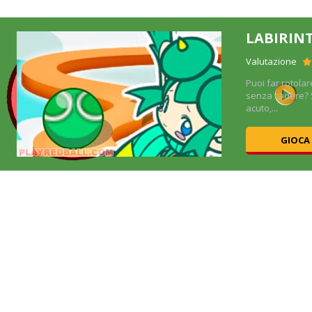
LABIRIN
Valutazione
Puoi far rotolar
 con
senza cadere?
acuto,...
GIOCA