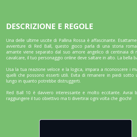
DESCRIZIONE E REGOLE
Una delle ultime uscite di Pallina Rossa è affascinante. Esatta
avventure di Red Ball, questo gioco parla di una storia rom
amante viene separato dal suo amore angelico di centinaia di 
cavalcare, il tuo personaggio online deve saltare in alto. La bella ball
Usa la tua reazione veloce e la logica, impara a riconoscere i 
quelli che possono esserti utili. Evita di rimanere in piedi sott
lungo in quanto potrebbe distruggerti.
Red Ball 10 è davvero interessante e molto eccitante. Avrai bi
raggiungere il tuo obiettivo ma ti divertirai ogni volta che giochi!