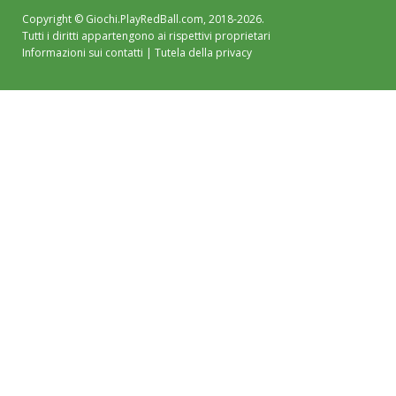
Copyright ©
Giochi.PlayRedBall.com
, 2018-2026.
Tutti i diritti appartengono ai rispettivi proprietari
Informazioni sui contatti
|
Tutela della privacy