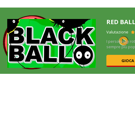
RED BALL
Valutazione
o
I personaggi r
sempre più popol
GIOCA